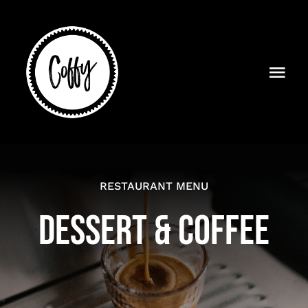
Saltar
al
contenido
Tog
Navi
Inicio
Productos
RESTAURANT MENU
Contactar
DESSERT & COFFEE